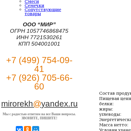
Смеси
Семечки
Сопутствующие
товары
ООО “МИР”
ОГРН 1057746868475
ИНН 7721530261
КПП 504001001
+7 (499) 754-09-
41
+7 (926) 705-66-
60
Состав проду
Пищевая ценн
mirorekh
@
yandex.ru
белки:
жиры:
углеводы:
Мы с радостью ответим на все Ваши вопросы.
ЗВОНИТЕ, ПИШИТЕ!
Энергетическа
Масса нетто:
Условия хране