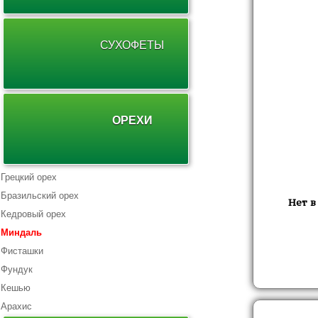
СУХОФЕТЫ
ОРЕХИ
Грецкий орех
Бразильский орех
Нет в
Кедровый орех
Миндаль
Фисташки
Фундук
Кешью
Арахис