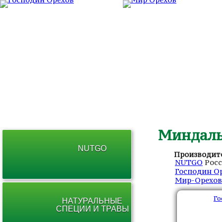
ГЛАВНАЯ
О КОМПАНИИ
СОТРУДНИЧЕСТ
Миндал
NUTGO
Производите
NUTGO
Рос
Господин О
Мир-Орехов
Го
НАТУРАЛЬНЫЕ
СПЕЦИИ И ТРАВЫ